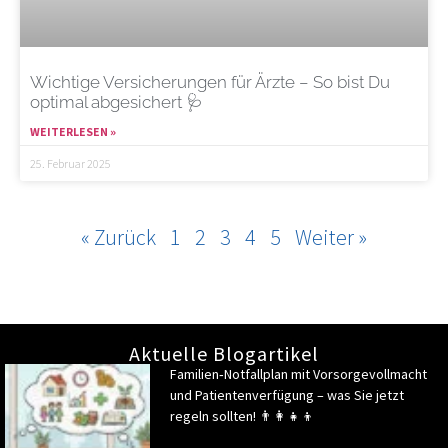
Wichtige Versicherungen für Ärzte – So bist Du
optimal abgesichert 🩺
WEITERLESEN »
25. Februar 2025
« Zurück
1
2
3
4
5
Weiter »
Aktuelle Blogartikel
Familien‑Notfallplan mit Vorsorgevollmacht
und Patientenverfügung – was Sie jetzt
regeln sollten! 👨‍👩‍👧‍👦