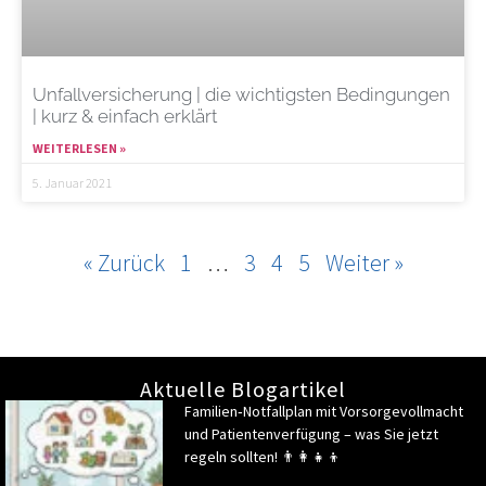
Unfallversicherung | die wichtigsten Bedingungen
| kurz & einfach erklärt
WEITERLESEN »
5. Januar 2021
« Zurück
1
…
3
4
5
Weiter »
Aktuelle Blogartikel
Familien‑Notfallplan mit Vorsorgevollmacht
und Patientenverfügung – was Sie jetzt
regeln sollten! 👨‍👩‍👧‍👦