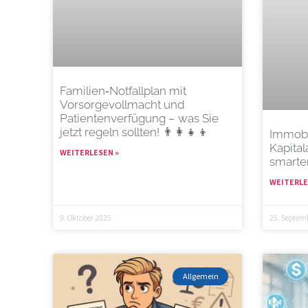
Familien‑Notfallplan mit
Vorsorgevollmacht und
Patientenverfügung – was Sie
jetzt regeln sollten! 👨‍👩‍👧‍👦
Immobi
Kapital
WEITERLESEN »
smarte
WEITERLE
9. Oktober 2025
25. Septem
Allgemein