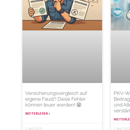
Versicherungsvergleich auf
PKV-Wi
eigene Faust? Diese Fehler
Beitra
können teuer werden! 😫
und Alt
verstän
WEITERLESEN »
WEITERLE
2. April 2025
1. April 202