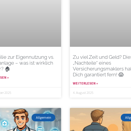
lie zur Eigennutzung vs.
Zu viel Zeit und Geld? Die
anlage – was ist wirklich
„Nachteile“ eines
r? 🏠
Versicherungsmaklers ha
Dich garantiert fern! 😱
SEN »
WEITERLESEN »
ber 2025
4. August 2025
Allgemein
All