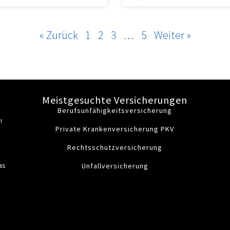
« Zurück
1
2
3
…
5
Weiter »
Meistgesuchte Versicherungen
Berufsunfähigkeitsversicherung
!
Private Krankenversicherung PKV
Rechtsschutzversicherung
as
Unfallversicherung