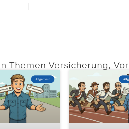
49 174 4157503
Kunden-Login
Über mich
TOP Themen
en Themen Versicherung, Vor
Allgemein
All