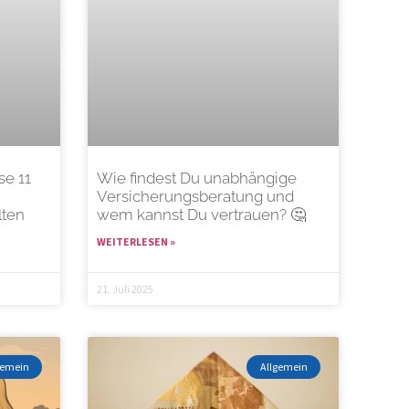
se 11
Wie findest Du unabhängige
Versicherungsberatung und
lten
wem kannst Du vertrauen? 🤔
WEITERLESEN »
21. Juli 2025
gemein
Allgemein