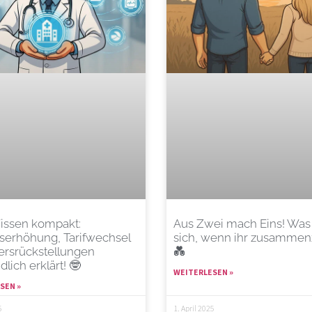
ssen kompakt:
Aus Zwei mach Eins! Was
gserhöhung, Tarifwechsel
sich, wenn ihr zusammen
ersrückstellungen
💑
dlich erklärt! 🤓
WEITERLESEN »
SEN »
5
1. April 2025